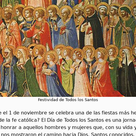
Festividad de Todos los Santos
e el 1 de noviembre se celebra una de las fiestas más 
e la fe católica? El Día de Todos los Santos es una jorn
 honrar a aquellos hombres y mujeres que, con su vida 
, nos mostraron el camino hacia Dios. Santos conocidos