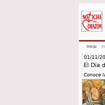
(cur
Inicio
I
01/11/20
El Día 
Conoce la