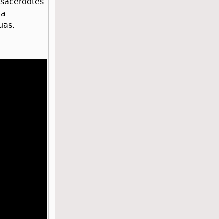
s sacerdotes
la
uas.