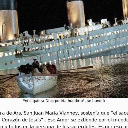
"ni siquiera Dios podría hundirlo", se hundió
ra de Ars, San Juan María Vianney, sostenía que “el sac
 Corazón de Jesús” . Ese Amor se extiende por el mundo
n a todos en la persona de los sacerdotes. Es por eso q