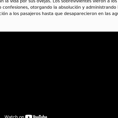
n la vida por sus ovejas. Los sobrevivientes vieron a lo
 confesiones, otorgando la absolución y administrando 
ión a los pasajeros hasta que desaparecieron en las ag