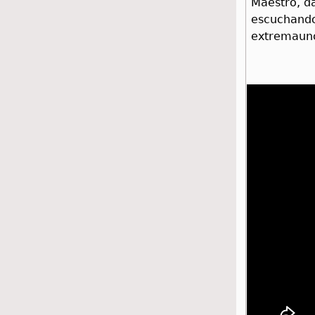
Maestro, da
escuchando
extremaunc