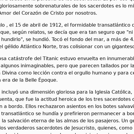
gloriosamente sobrenaturales de los sacerdotes es lo 
Amor del Corazón de Cristo por nosotros.
lo , el 15 de abril de 1912, el formidable transatlántico d
l que, según relatos, se decía que era tan seguro que "ni
 hundirlo", se hundió. Tocó el fondo del mar, a más de 4
l gélido Atlántico Norte, tras colisionar con un gigantes
sa catástrofe del Titanic estuvo envuelta en innumerab
 algunos inimaginables, pero que parecen tallados por l
 Divina como lección contra el orgullo humano y para ce
la era de la Belle Époque.
 incluyó una dimensión gloriosa para la Iglesia Católica,
enta, que fue la actitud heroica de los tres sacerdotes 
 a bordo. Ellos rechazaron asientos en los botes salvav
 transatlántico se hundía y prefirieron permanecer a bo
a la salvación eterna de las almas de los pasajeros. Un 
los verdaderos sacerdotes de Jesucristo, quienes, como 