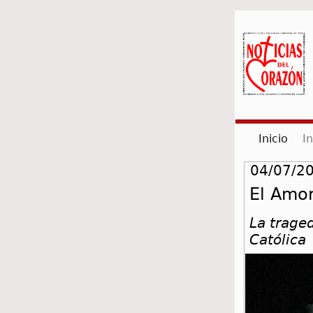
(cur
Inicio
I
04/07/20
El Amor
La traged
Católica