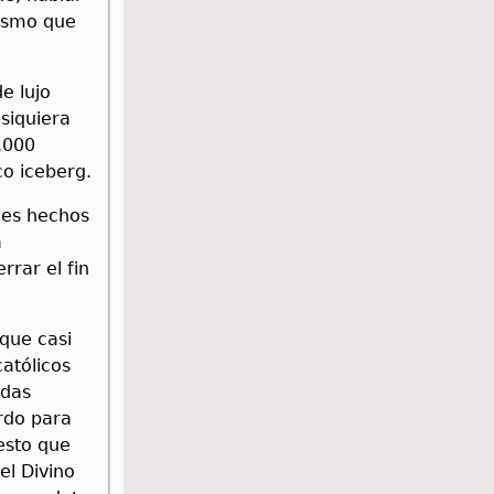
mismo que
e lujo
 siquiera
.000
co iceberg.
les hechos
a
rrar el fin
 que casi
católicos
idas
rdo para
gesto que
el Divino