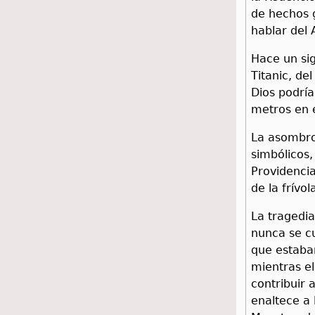
de hechos 
hablar del 
Hace un sig
Titanic, de
Dios podría
metros en e
La asombro
simbólicos,
Providencia
de la frívo
La tragedia
nunca se cu
que estaban
mientras el
contribuir 
enaltece a 