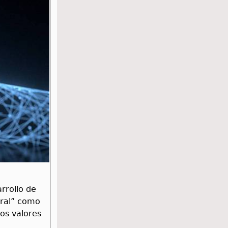
arrollo de
oral” como
los valores