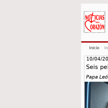
(cur
Inicio
I
10/04/20
Seis pe
Papa Leó