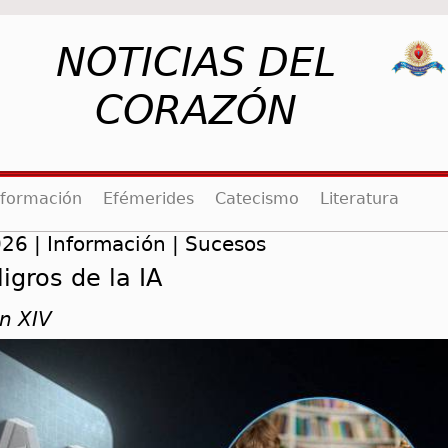
NOTICIAS DEL
CORAZÓN
rent)
nformación
Efémerides
Catecismo
Literatura
26 | Información | Sucesos
ligros de la IA
n XIV