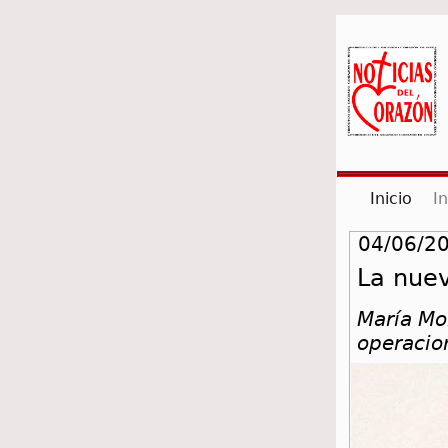
(cur
Inicio
I
04/06/20
La nue
María Mon
operaci