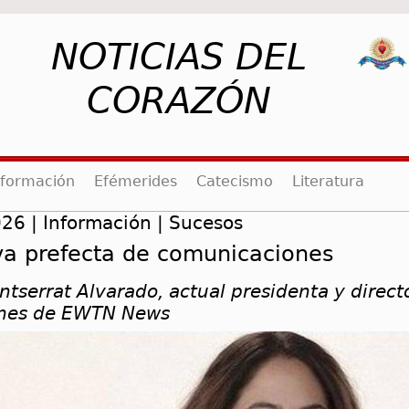
NOTICIAS DEL
CORAZÓN
rent)
nformación
Efémerides
Catecismo
Literatura
26 | Información | Sucesos
va prefecta de comunicaciones
tserrat Alvarado, actual presidenta y direct
ones de EWTN News